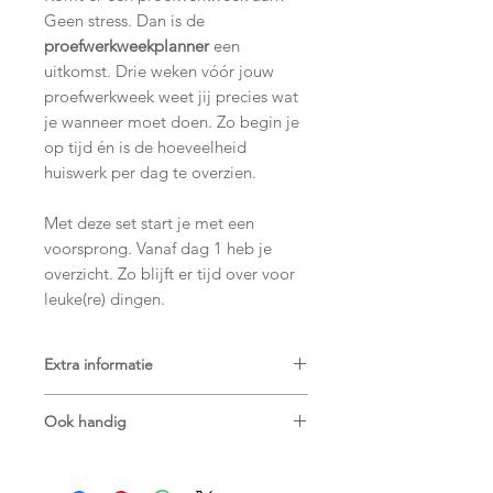
Geen stress. Dan is de
proefwerkweekplanner
een
uitkomst. Drie weken vóór jouw
proefwerkweek weet jij precies wat
je wanneer moet doen. Zo begin je
op tijd én is de hoeveelheid
huiswerk per dag te overzien.
Met deze set start je met een
voorsprong. Vanaf dag 1 heb je
overzicht. Zo blijft er tijd over voor
leuke(re) dingen.
Extra informatie
De
weekplanner
is gemaakt op A4-
Ook handig
formaat en heeft 50 afscheurbare
vellen. Genoeg voor een heel
Hang je weekplanner aan de muur of
schooljaar dus!
zet hem stevig neer op een