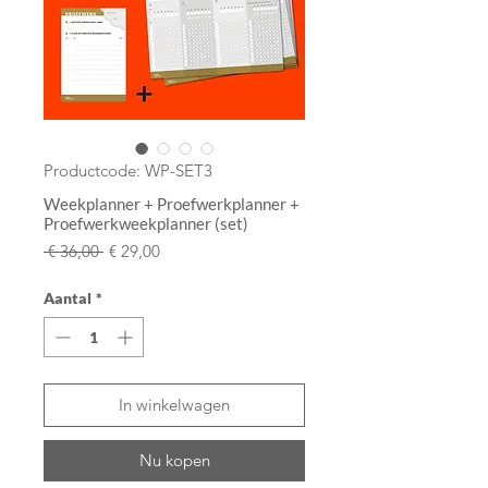
Productcode: WP-SET3
Weekplanner + Proefwerkplanner +
Proefwerkweekplanner (set)
Normale
Verkoopprijs
 € 36,00 
€ 29,00
prijs
Aantal
*
In winkelwagen
Nu kopen