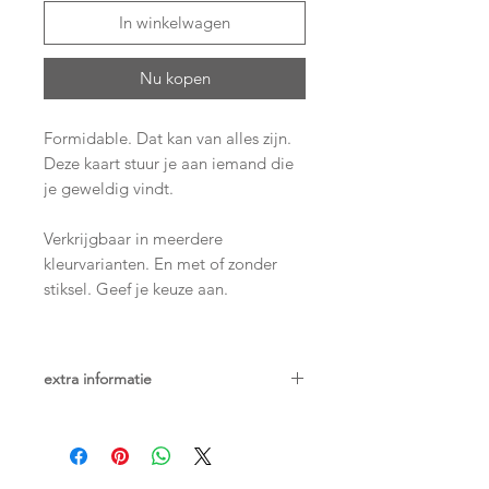
In winkelwagen
Nu kopen
Formidable. Dat kan van alles zijn.
Deze kaart stuur je aan iemand die
je geweldig vindt.
Verkrijgbaar in meerdere
kleurvarianten. En met of zonder
stiksel. Geef je keuze aan.
extra informatie
• A6
• met de hand gezeefdrukt
• wordt geleverd inclusief envelop
• gelimiteerde oplage (op = op)