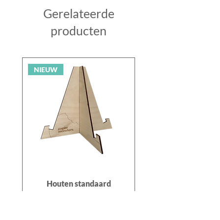
Gerelateerde
producten
NIEUW
Houten standaard
Prijs
€ 12,00
In winkelwagen