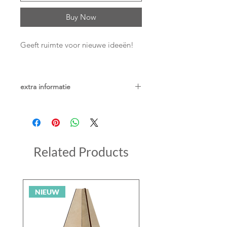
Buy Now
Geeft ruimte voor nieuwe ideeën!
extra informatie
• A6
• met de hand gezeefdrukt
• wordt geleverd inclusief envelop
• gelimiteerde oplage (op = op)
Related Products
NIEUW