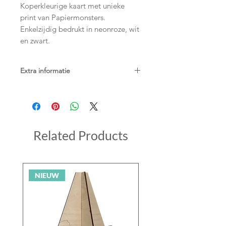
Koperkleurige kaart met unieke
print van Papiermonsters.
Enkelzijdig bedrukt in neonroze, wit
en zwart.
Extra informatie
ongevouwen kaart
13 x 13 cm
inclusief witte envelop
Related Products
NIEUW