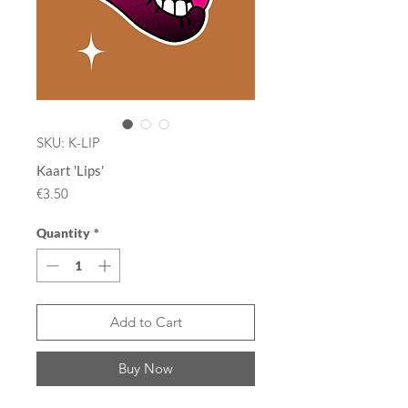
SKU: K-LIP
Kaart 'Lips'
Price
€3.50
Quantity
*
Add to Cart
Buy Now